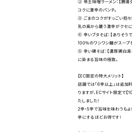
② 帝王味噌ラーメン：【勝浦
コクに激辛のパンチ。
③ ごまのコクがすっごい担々
乳の奥から襲う激辛がクセに
④ 辛いブタそば：【ありそう
100％のワシワシ麺がスープ
⑤ 辛い鶏そば：【濃厚鶏白
に染まる旨味の極致。
【EC限定の特大メリット】
店舗では「6辛以上」は追加料
りますが、ECサイト限定で【
たしました！
2辛・5辛で旨味を味わうもよ
辛にするほどお得です！