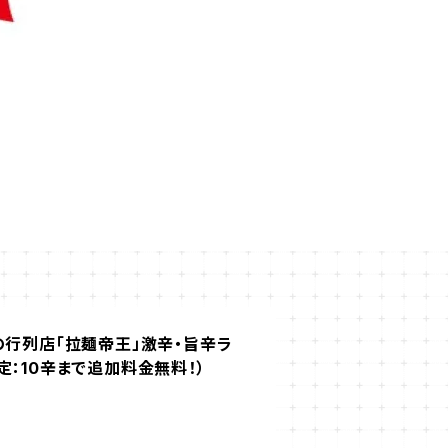
の行列店「拉麺帝王」激辛・旨辛ラ
定：10辛まで追加料金無料！）