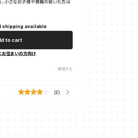
め、小さなお子様や胃腸の弱いた方は
l shipping available
d to cart
にお住まいの方向け
通報する
(2)