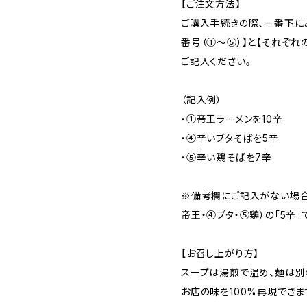
【ご注文方法】
ご購入手続きの際、一番下にあ
番号（①〜⑤）】と【それぞれの
ご記入ください。
（記入例）
・①帝王ラーメンを10辛
・④辛いブタそばを5辛
・⑤辛い鶏そばを7辛
※備考欄にご記入がない場合
帝王・④ブタ・⑤鶏）の「5辛
【お召し上がり方】
スープは湯煎で温め、麺は別
お店の味を100%再現できま