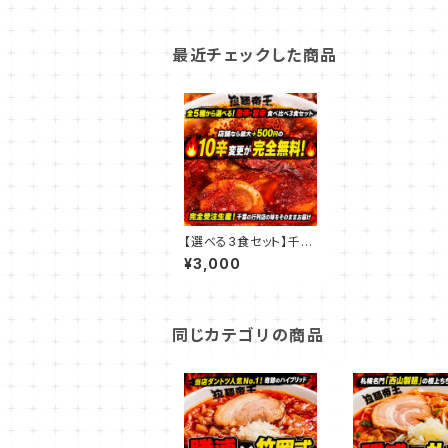
最近チェックした商品
【選べる3食セット】千葉
の行列店「拉麺帝王」激
¥3,000
辛・旨辛ラーメン食べ比
べ（★EC限定：10辛ま
で追加料金無料！）
同じカテゴリの商品