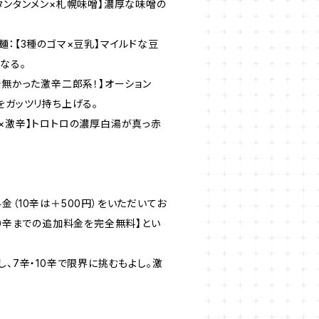
タンタンメン×札幌味噌】濃厚な味噌の
麺：【3種のゴマ×豆乳】マイルドな豆
なる。
で無かった激辛二郎系！】オーション
をガッツリ持ち上げる。
湯×激辛】トロトロの濃厚白湯が真っ赤
金（10辛は＋500円）をいただいてお
10辛までの追加料金を完全無料】とい
し、7辛・10辛で限界に挑むもよし。激