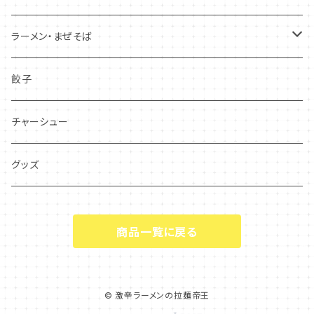
ラーメン・まぜそば
辛いラーメン
餃子
辛くないラーメン
チャーシュー
勝浦式タンタンメン
グッズ
ブタそば(二郎系ラーメン)
商品一覧に戻る
竹岡式ラーメン
担々麺
© 激辛ラーメンの拉麺帝王