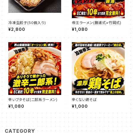
冷凍生餃子(50個入り)
帝王ラーメン(勝浦式×竹岡式)
¥2,800
¥1,080
辛いブタそば(二郎系ラーメン)
辛くない鶏そば
¥1,080
¥1,000
CATEGORY