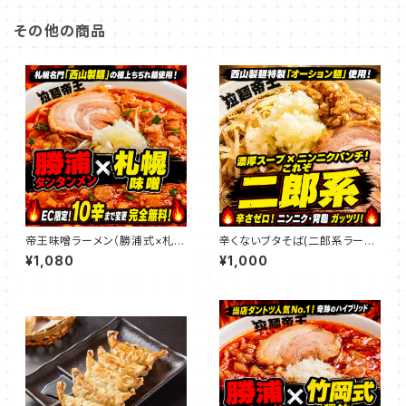
その他の商品
帝王味噌ラーメン（勝浦式×札幌
辛くないブタそば(二郎系ラーメ
味噌）
ン)
¥1,080
¥1,000