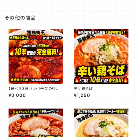
その他の商品
【選べる3食セット】千葉の行列
辛い鶏そば
店「拉麺帝王」激辛・旨辛ラーメ
¥3,000
¥1,050
ン食べ比べ（★EC限定：10辛ま
で追加料金無料！）