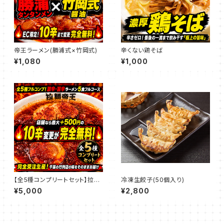
帝王ラーメン(勝浦式×竹岡式)
辛くない鶏そば
¥1,080
¥1,000
【全5種コンプリートセット】拉麺
冷凍生餃子(50個入り)
帝王の激辛・旨辛ラーメン5食フ
¥5,000
¥2,800
ルコース（★EC限定：10辛まで
追加料金無料！）