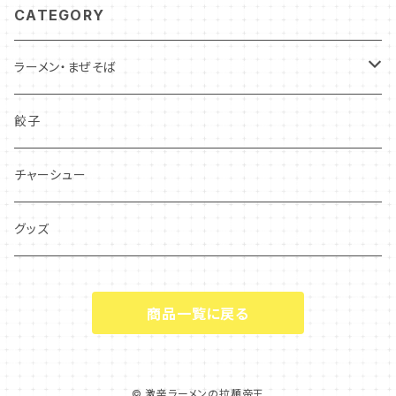
CATEGORY
ラーメン・まぜそば
辛いラーメン
餃子
辛くないラーメン
チャーシュー
勝浦式タンタンメン
グッズ
ブタそば(二郎系ラーメン)
商品一覧に戻る
竹岡式ラーメン
担々麺
© 激辛ラーメンの拉麺帝王