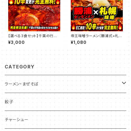
【選べる3食セット】千葉の行列
帝王味噌ラーメン（勝浦式×札幌
店「拉麺帝王」激辛・旨辛ラーメ
味噌）
¥3,000
¥1,080
ン食べ比べ（★EC限定：10辛ま
で追加料金無料！）
CATEGORY
ラーメン・まぜそば
辛いラーメン
餃子
辛くないラーメン
チャーシュー