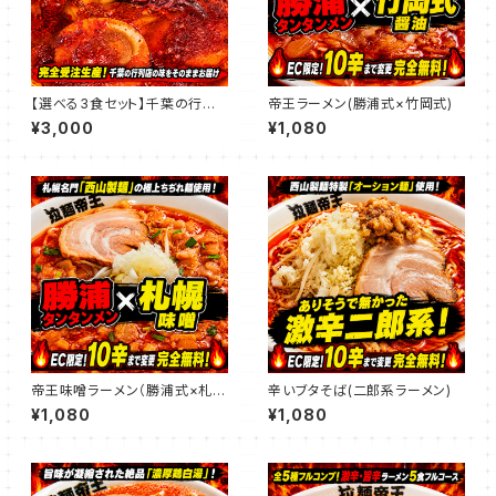
【選べる3食セット】千葉の行列
帝王ラーメン(勝浦式×竹岡式)
店「拉麺帝王」激辛・旨辛ラーメ
¥3,000
¥1,080
ン食べ比べ（★EC限定：10辛ま
で追加料金無料！）
帝王味噌ラーメン（勝浦式×札幌
辛いブタそば(二郎系ラーメン)
味噌）
¥1,080
¥1,080