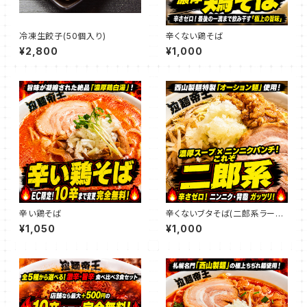
冷凍生餃子(50個入り)
辛くない鶏そば
¥2,800
¥1,000
辛い鶏そば
辛くないブタそば(二郎系ラーメ
ン)
¥1,050
¥1,000