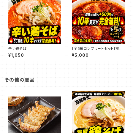
辛い鶏そば
【全5種コンプリートセット】拉麺
帝王の激辛・旨辛ラーメン5食フ
¥1,050
¥5,000
ルコース（★EC限定：10辛まで
追加料金無料！）
その他の商品