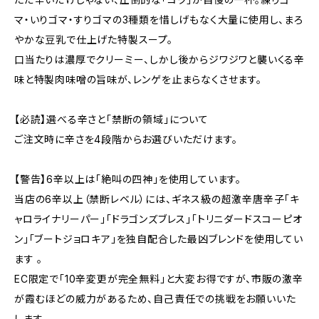
マ・いりゴマ・すりゴマの3種類を惜しげもなく大量に使用し、まろ
やかな豆乳で仕上げた特製スープ。
口当たりは濃厚でクリーミー、しかし後からジワジワと襲いくる辛
味と特製肉味噌の旨味が、レンゲを止まらなくさせます。
【必読】選べる辛さと「禁断の領域」について
ご注文時に辛さを4段階からお選びいただけます。
【警告】6辛以上は「絶叫の四神」を使用しています。
当店の6辛以上（禁断レベル）には、ギネス級の超激辛唐辛子「キ
ャロライナリーパー」「ドラゴンズブレス」「トリニダードスコーピオ
ン」「ブートジョロキア」を独自配合した最凶ブレンドを使用してい
ます 。
EC限定で「10辛変更が完全無料」と大変お得ですが、市販の激辛
が霞むほどの威力があるため、自己責任での挑戦をお願いいた
します。