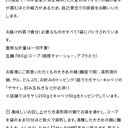
が霞むほどの威力があるため、自己責任での挑戦をお願いいた
します。
お届け内容（1食分）必要なものがすべて1袋にパックされていま
す。
面倒な計量は一切不要！
生麺（180g）スープ（極厚チャーシュー、アブラ入り）
お客様にご用意いただくもの大きめの鍋（麺茹で用）、湯煎用の
鍋、ザル、どんぶり、お好みのトッピング（茹でたモヤシ・キャベツの
「ヤサイ」、刻み玉ねぎなどが必須！）
※店舗ではモヤシ200gとキャベツ50gをトッピングしています。
⏱️ 美味しいお召し上がり方湯煎用の鍋でお湯を沸かし、スープ
を袋のまま10分ほど弱火で湯煎します。沸騰した大きめの鍋に麺
を入れ、よくほぐしながら【7分〜8分間】長めに茹でます。茹で上