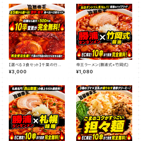
【選べる3食セット】千葉の行列
帝王ラーメン(勝浦式×竹岡式)
店「拉麺帝王」激辛・旨辛ラーメ
¥3,000
¥1,080
ン食べ比べ（★EC限定：10辛ま
で追加料金無料！）