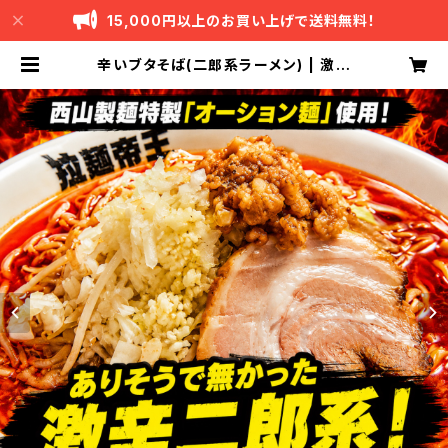
15,000円以上のお買い上げで送料無料！
辛いブタそば(二郎系ラーメン) | 激辛
ラーメンの拉麺帝王