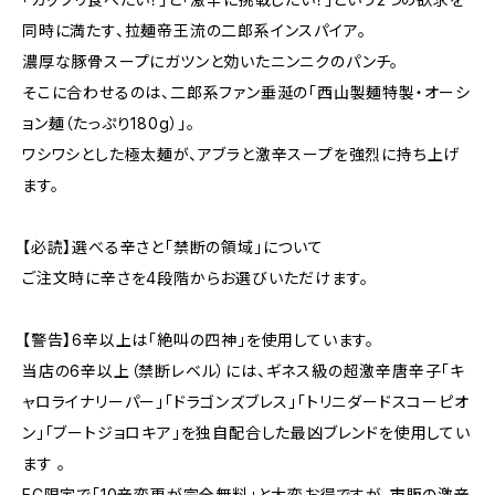
同時に満たす、拉麺帝王流の二郎系インスパイア。
濃厚な豚骨スープにガツンと効いたニンニクのパンチ。
そこに合わせるのは、二郎系ファン垂涎の「西山製麺特製・オーシ
ョン麺（たっぷり180g）」。
ワシワシとした極太麺が、アブラと激辛スープを強烈に持ち上げ
ます。
【必読】選べる辛さと「禁断の領域」について
ご注文時に辛さを4段階からお選びいただけます。
【警告】6辛以上は「絶叫の四神」を使用しています。
当店の6辛以上（禁断レベル）には、ギネス級の超激辛唐辛子「キ
ャロライナリーパー」「ドラゴンズブレス」「トリニダードスコーピオ
ン」「ブートジョロキア」を独自配合した最凶ブレンドを使用してい
ます 。
EC限定で「10辛変更が完全無料」と大変お得ですが、市販の激辛