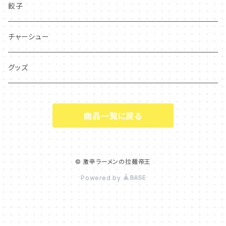
辛いラーメン
餃子
辛くないラーメン
チャーシュー
勝浦式タンタンメン
グッズ
ブタそば(二郎系ラーメン)
商品一覧に戻る
竹岡式ラーメン
担々麺
© 激辛ラーメンの拉麺帝王
Powered by
鶏白湯
まぜそば