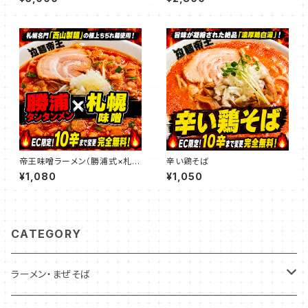
ルコース（★EC限定：10辛まで
追加料金無料！）
帝王味噌ラーメン（勝浦式×札幌
辛い鶏そば
味噌）
¥1,080
¥1,050
CATEGORY
ラーメン・まぜそば