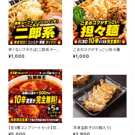
辛くないブタそば(二郎系ラーメ
ごまのコクがすっごい担々麺
ン)
¥1,000
¥1,000
【全5種コンプリートセット】拉麺
冷凍生餃子(50個入り)
帝王の激辛・旨辛ラーメン5食フ
¥5,000
¥2,800