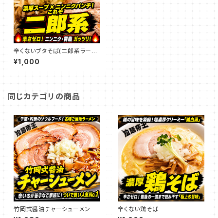
辛くないブタそば(二郎系ラーメ
ン)
¥1,000
同じカテゴリの商品
竹岡式醤油チャーシューメン
辛くない鶏そば