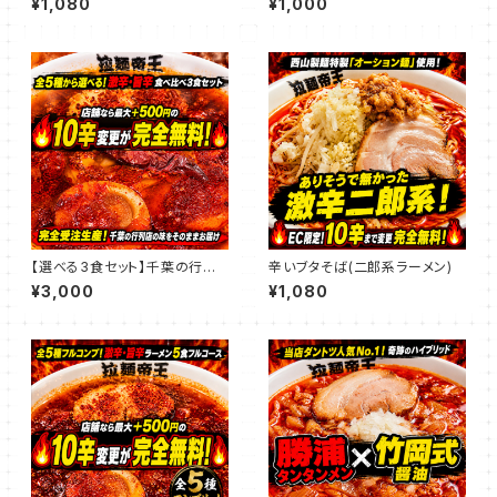
¥1,080
¥1,000
【選べる3食セット】千葉の行列
辛いブタそば(二郎系ラーメン)
店「拉麺帝王」激辛・旨辛ラーメ
¥3,000
¥1,080
ン食べ比べ（★EC限定：10辛ま
で追加料金無料！）