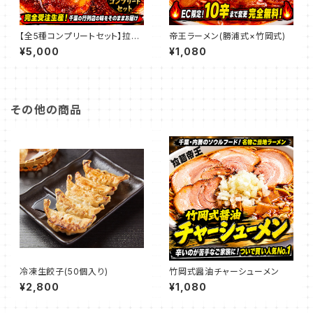
【全5種コンプリートセット】拉麺
帝王ラーメン(勝浦式×竹岡式)
帝王の激辛・旨辛ラーメン5食フ
¥5,000
¥1,080
ルコース（★EC限定：10辛まで
追加料金無料！）
その他の商品
冷凍生餃子(50個入り)
竹岡式醤油チャーシューメン
¥2,800
¥1,080