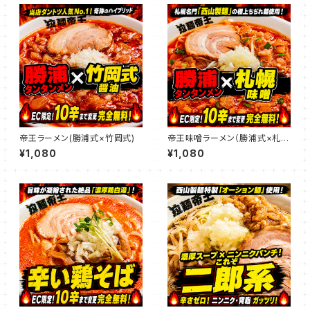
帝王ラーメン(勝浦式×竹岡式)
帝王味噌ラーメン（勝浦式×札幌
味噌）
¥1,080
¥1,080