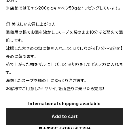
※店舗ではモヤシ200gとキャベツ50gをトッピングしています。
⏱️ 美味しいお召し上がり方
湯煎用の鍋でお湯を沸かし、スープを袋のまま10分ほど弱火で湯
煎します。
沸騰した大きめの鍋に麺を入れ、よくほぐしながら【7分〜8分間】
長めに茹でます。
茹で上がった麺をザルに上げ、よく湯切りをしてどんぶりに入れま
す。
湯煎したスープを麺の上にゆっくり注ぎます。
お客様でご用意した「ヤサイ」を山盛りに乗せたら完成！
International shipping available
Add to cart
日本国内にお住まいの方向け